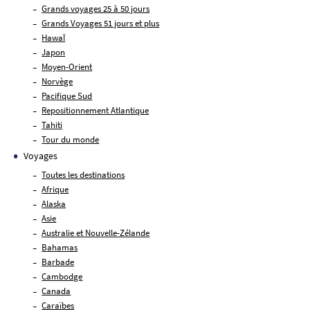
Grands voyages 25 à 50 jours
Grands Voyages 51 jours et plus
HawaÏ
Japon
Moyen-Orient
Norvège
Pacifique Sud
Repositionnement Atlantique
Tahiti
Tour du monde
Voyages
Toutes les destinations
Afrique
Alaska
Asie
Australie et Nouvelle-Zélande
Bahamas
Barbade
Cambodge
Canada
Caraïbes