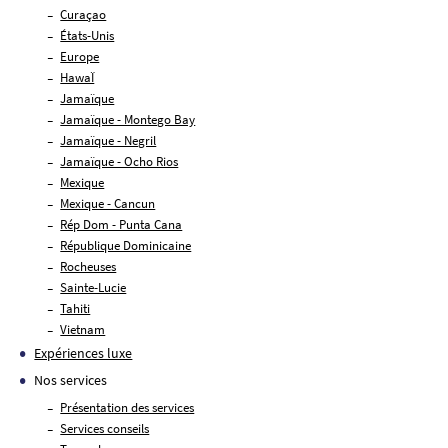
Curaçao
États-Unis
Europe
HawaÏ
Jamaïque
Jamaïque - Montego Bay
Jamaïque - Negril
Jamaïque - Ocho Rios
Mexique
Mexique - Cancun
Rép Dom - Punta Cana
République Dominicaine
Rocheuses
Sainte-Lucie
Tahiti
Vietnam
Expériences luxe
Nos services
Présentation des services
Services conseils