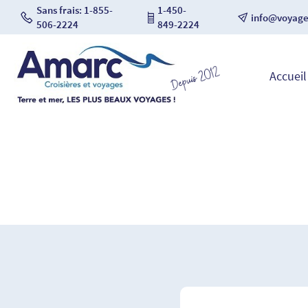
Sans frais: 1-855-
1-450-
info@voyag
506-2224
849-2224
Accueil